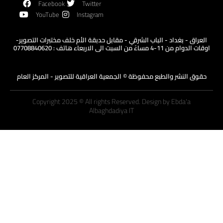
Facebook
Twitter
YouTube
Instagram
العراق - بغداد - الباب الشرقي - مقابل حدبقة الأم خلف مختبرات التصوير-
اوقات الدوام من 11-4 مساءً من السبت الى الاربعاء هاتف : 07708840620
حقوق النشر والطبع محفوظة © الجمعية العراقية للتصوير - المركز العام
Copyright 2025 © All rights Reserved. Design by Ebda'a
Albaghdadiya IT